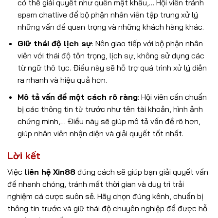
có thể giải quyết như quên mật khẩu,… Hội viên tránh
spam chatlive để bộ phận nhân viên tập trung xử lý
những vấn đề quan trọng và những khách hàng khác.
Giữ thái độ lịch sự
: Nên giao tiếp với bộ phận nhân
viên với thái độ tôn trọng, lịch sự, không sử dụng các
từ ngữ thô tục. Điều này sẽ hỗ trợ quá trình xử lý diễn
ra nhanh và hiệu quả hơn.
Mô tả vấn đề một cách rõ ràng
: Hội viên cần chuẩn
bị các thông tin từ trước như tên tài khoản, hình ảnh
chứng minh,… Điều này sẽ giúp mô tả vấn đề rõ hơn,
giúp nhân viên nhận diện và giải quyết tốt nhất.
Lời kết
Việc
liên hệ Xin88
đúng cách sẽ giúp bạn giải quyết vấn
đề nhanh chóng, tránh mất thời gian và duy trì trải
nghiệm cá cược suôn sẻ. Hãy chọn đúng kênh, chuẩn bị
thông tin trước và giữ thái độ chuyên nghiệp để được hỗ