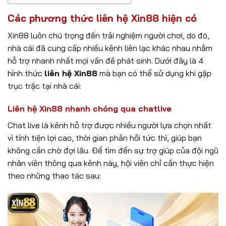
Các phương thức liên hệ Xin88 hiện có
Xin88 luôn chú trọng đến trải nghiệm người chơi, do đó,
nhà cái đã cung cấp nhiều kênh liên lạc khác nhau nhằm
hỗ trợ nhanh nhất mọi vấn đề phát sinh. Dưới đây là 4
hình thức
liên hệ Xin88
mà bạn có thể sử dụng khi gặp
trục trặc tại nhà cái:
Liên hệ Xin88 nhanh chóng qua chatlive
Chat live là kênh hỗ trợ được nhiều người lựa chọn nhất
vì tính tiện lợi cao, thời gian phản hồi tức thì, giúp bạn
không cần chờ đợi lâu. Để tìm đến sự trợ giúp của đội ngũ
nhân viên thông qua kênh này, hội viên chỉ cần thực hiện
theo những thao tác sau: