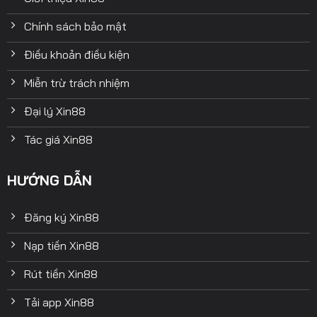
Chính sách bảo mật
Điều khoản điều kiện
Miễn trừ trách nhiệm
Đại lý Xin88
Tác giá Xin88
HƯỚNG DẪN
Đăng ký Xin88
Nạp tiền Xin88
Rút tiền Xin88
Tải app Xin88