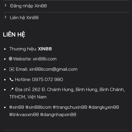
Đăng nhập Xin88
Liên hệ Xin88
LIÊN HỆ
Thương hiệu:
XIN88
🌐 Website: xin88li.com
✉️ Email:
xin88licom@gmail.com
📞 Hotline: 0975 072 980
📍 Địa chỉ: 262 Đ. Chánh Hưng, Bình Hưng, Bình Chánh,
TP.HCM, Việt Nam
#xin88
#xin88licom
#trangchuxin88
#dangkyxin88
#linkvaoxin88
#dangnhapxin88