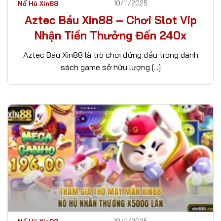
10/11/2025
Nổ Hũ Xin88
Aztec Báu Xin88 – Chơi Slot Vip
Nhận Tiền Thưởng Đến 240x
Aztec Báu Xin88 là trò chơi đứng đầu trong danh
sách game sở hữu lượng [...]
10/11/2025